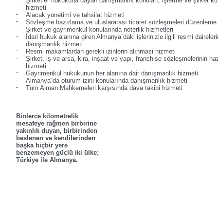
Şirketler hukukuna dayalı danışmanlık konuları, işletme ve şirket 
hizmeti
Alacak yönetimi ve tahsilat hizmeti
Sözleşme hazırlama ve uluslararası ticaret sözleşmeleri düzenleme
Şirket ve gayrimenkul konularında noterlik hizmetleri
İdari hukuk alanına giren Almanya´daki işlerinizle ilgili resmi dairele
danışmanlık hizmeti
Resmi makamlardan gerekli izinlerin alınmasi hizmeti
Şirket, iş ve arsa, kira, inşaat ve yapı, franchise sözleşmelerinin 
hizmeti
Gayrimenkul hukukunun her alanına dair danışmanlık hizmeti
Almanya´da oturum izini konularında danışmanlık hizmeti
Tüm Alman Mahkemeleri karşısında dava takibi hizmeti
Binlerce kilometrelik
mesafeye rağmen birbirine
yakınlık duyan, birbirinden
beslenen ve kendilerinden
başka hiçbir yere
benzemeyen güçlü iki ülke;
Türkiye ile Almanya.