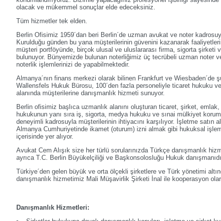
olacak ve mükemmel sonuçlar elde edeceksiniz.
Tüm hizmetler tek elden.
Berlin Ofisimiz 1959´dan beri Berlin´de uzman avukat ve noter kadrosu
Kurulduğu günden bu yana müşterilerinin güvenini kazanarak faaliyetleri
müşteri portföyünde, birçok ulusal ve uluslararası firma, sigorta şirketi 
bulunuyor. Bünyemizde bulunan noterliğimiz üç tecrübeli uzman noter ve
noterlik işlemlerinizi de yapabilmektedir.
Almanya´nın finans merkezi olarak bilinen Frankfurt ve Wiesbaden´de 
Wallensfels Hukuk Bürosu, 100´den fazla personeliyle ticaret hukuku 
alanında müşterilerine danışmanlık hizmeti sunuyor.
Berlin ofisimiz başlıca uzmanlık alanını oluşturan ticaret, şirket, emlak
hukukunun yanı sıra iş, sigorta, medya hukuku ve sınai mülkiyet koru
deneyimli kadrosuyla müşterilerinin ihtiyacını karşılıyor. İşletme satın
Almanya Cumhuriyetinde ikamet (oturum) izni almak gibi hukuksal işleml
içerisinde yer alıyor.
Avukat Cem Alışık size her türlü sorularınızda Türkçe danışmanlık hizm
ayrıca T.C. Berlin Büyükelçiliği ve Başkonsolosluğu Hukuk danışmanıdı
Türkiye´den gelen büyük ve orta ölçekli şirketlere ve Türk yönetimi altın
danışmanlık hizmetimiz Mali Müşavirlik Şirketi İnal ile kooperasyon ola
Danışmanlık Hizmetleri: