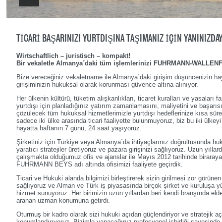
TICARI BAŞARINIZI YURTDIŞINA TAŞIMANIZ IÇIN YANINIZDAY
Wirtschaftlich – juristisch – kompakt!
Bir vekaletle Almanya´daki tüm işlemlerinizi FUHRMANN-WALLENF
Bize vereceğiniz vekaletname ile Almanya´daki girişim düşüncenizin ha
girişiminizin hukuksal olarak korunması güvence altına alınıyor.
Her ülkenin kültürü, tüketim alışkanlıkları, ticaret kuralları ve yasaları fark
yurtdışı için planladığınız yatırım zamanlamasını, maliyetini ve başarısın
çözülecek tüm hukuksal hizmetlerimizle yurtdışı hedeflerinize kısa süred
sadece iki ülke arasında ticari faaliyette bulunmuyoruz, biz bu iki ülk
hayatta haftanın 7 günü, 24 saat yaşıyoruz.
Şirketiniz için Türkiye veya Almanya´da ihtiyaçlarınız doğrultusunda h
yaratıcı stratejiler üretiyoruz ve pazara girişinizi sağlıyoruz. Uzun yıllar
çalışmakta olduğumuz ofis ve ajanslar ile Mayıs 2012 tarihinde biraray
FUHRMANN BEYS adı altında ofisimizi faaliyete geçirdik.
Ticari ve Hukuki alanda bilgimizi birleştirerek sizin girilmesi zor görüne
sağlıyoruz ve Alman ve Türk iş piyasasında birçok şirket ve kuruluşa y
hizmet sunuyoruz. Her birimizin uzun yıllardan beri kendi branşında elde
aranan uzman konumuna getirdi.
Oturmuş bir kadro olarak sizi hukuki açıdan güçlendiriyor ve stratejik a
konumlandırıyoruz. Bizimle yapacağınız profesyonel işbirliği sayesinde 